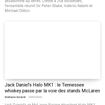
assaisonné au xérès. Limité à 258 bouteilles,
l’ensemble réunit Sir Peter Blake, Valerio Adami et
Michael Dillon.
Jack Daniel’s Halo MK1 : le Tennessee
whiskey passe par la voie des stands McLaren
Stefane Girard
-
04/05/2026
Jack Daniel’s et McLaren Racing dévoilent Halo MK1,