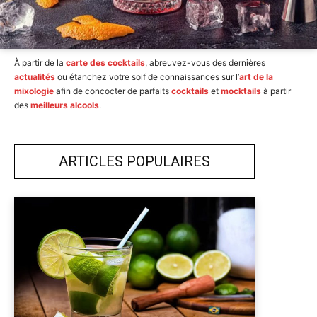
À partir de la
carte des cocktails
, abreuvez-vous des dernières
actualités
ou étanchez votre soif de connaissances sur l’
art de la
mixologie
afin de concocter de parfaits
cocktails
et
mocktails
à partir
des
meilleurs alcools
.
ARTICLES POPULAIRES