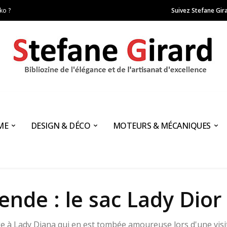
ako ?
Suivez Stefane Gira
ME
DESIGN & DÉCO
MOTEURS & MÉCANIQUES
nde : le sac Lady Dior
 à Lady Diana qui en est tombée amoureuse lors d'une visi