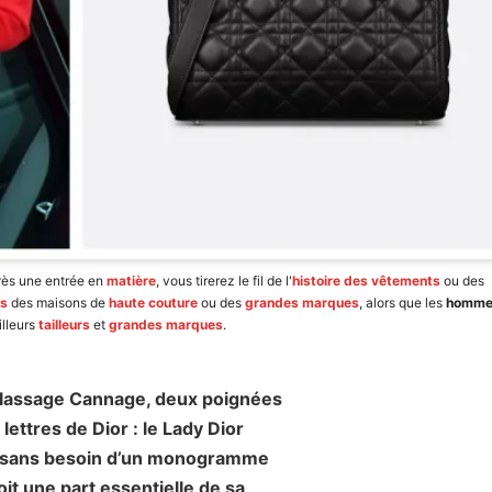
rès une entrée en
matière
, vous tirerez le fil de l'
histoire des vêtements
ou des
és
des maisons de
haute couture
ou des
grandes marques
, alors que les
homme
lleurs
tailleurs
et
grandes marques
.
telassage Cannage, deux poignées
ettres de Dior : le Lady Dior
aît sans besoin d’un monogramme
it une part essentielle de sa