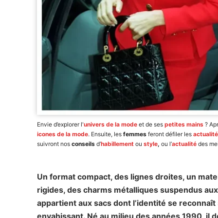
Envie d’explorer l'
univers de la mode
et de ses
petites mains
? Ap
icones de la mode
. Ensuite, les
femmes
feront défiler les
actualit
suivront nos
conseils
d’
habillement
ou
style
,
ou l’
actualité
des mei
Un format compact, des lignes droites, un ma
rigides, des charms métalliques suspendus aux l
appartient aux sacs dont l’identité se reconn
envahissant. Né au milieu des années 1990, il do