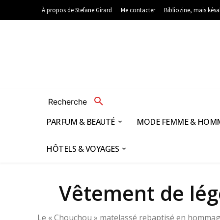
À propos de Stefane Girard
Me contacter
Bibliozine, mais kés
Recherche
PARFUM & BEAUTÉ
MODE FEMME & HOM
HÔTELS & VOYAGES
Vêtement de lége
Le « Chouchou » matelassé rebaptisé en hommage