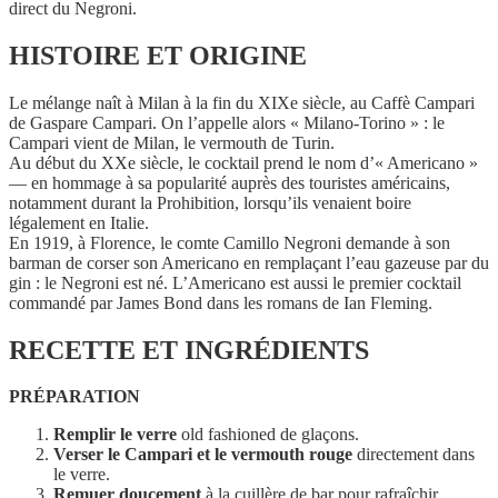
direct du Negroni.
HISTOIRE ET ORIGINE
Le mélange naît à Milan à la fin du XIXe siècle, au Caffè Campari
de Gaspare Campari. On l’appelle alors « Milano-Torino » : le
Campari vient de Milan, le vermouth de Turin.
Au début du XXe siècle, le cocktail prend le nom d’« Americano »
— en hommage à sa popularité auprès des touristes américains,
notamment durant la Prohibition, lorsqu’ils venaient boire
légalement en Italie.
En 1919, à Florence, le comte Camillo Negroni demande à son
barman de corser son Americano en remplaçant l’eau gazeuse par du
gin : le Negroni est né. L’Americano est aussi le premier cocktail
commandé par James Bond dans les romans de Ian Fleming.
RECETTE
ET INGRÉDIENTS
PRÉPARATION
Remplir le verre
old fashioned de glaçons.
Verser le Campari et le vermouth rouge
directement dans
le verre.
Remuer doucement
à la cuillère de bar pour rafraîchir