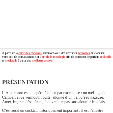
À partir de la
carte des cocktails
, abreuvez-vous des dernières
actualités
ou étanchez
votre soif de connaissances sur l’
art de la mixologie
afin de concocter de parfaits
cocktails
et
mocktails
à partir des
meilleurs alcools
.
PRÉSENTATION
L’Americano est un apéritif italien par excellence : un mélange de
Campari et de vermouth rouge, allongé d’un trait d’eau gazeuse.
Amer, léger et désaltérant, il ouvre le repas sans alourdir le palais.
C’est aussi un cocktail historiquement important : il est l’ancêtre