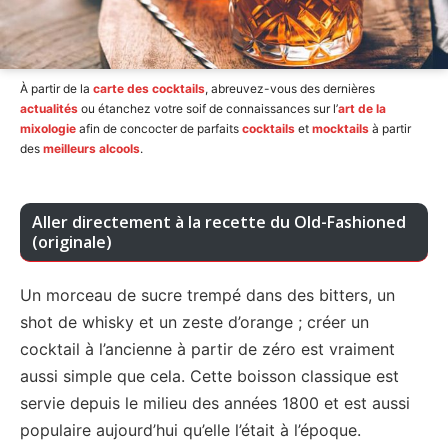
À partir de la
carte des cocktails
, abreuvez-vous des dernières
actualités
ou étanchez votre soif de connaissances sur l’
art de la
mixologie
afin de concocter de parfaits
cocktails
et
mocktails
à partir
des
meilleurs alcools
.
Aller directement à la recette du Old-Fashioned
(originale)
Un morceau de sucre trempé dans des bitters, un
shot de whisky et un zeste d’orange ; créer un
cocktail à l’ancienne à partir de zéro est vraiment
aussi simple que cela. Cette boisson classique est
servie depuis le milieu des années 1800 et est aussi
populaire aujourd’hui qu’elle l’était à l’époque.