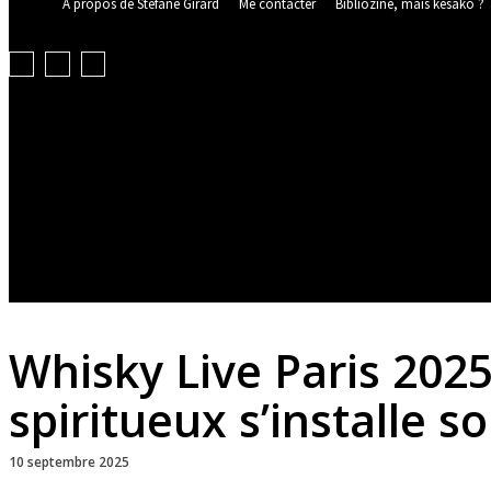
À propos de Stefane Girard
Me contacter
Bibliozine, mais késako ?
PARFUM & BEAUTÉ
MODE FEMME & HOMME
Whisky Live Paris 2025
spiritueux s’installe s
10 septembre 2025