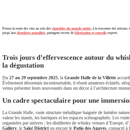
Prenez la route des vins au sein des
vignobles du monde entier
, à la rencontre des artisans
jusqu’aux
dernières actualités
, partagent secrets de
fabrication et conseils
experts.
Trois jours d’effervescence autour du whisk
la dégustation
Du
27 au 29 septembre 2025
, la
Grande Halle de la Villette
accueil
Événement désormais incontournable, il réunit amateurs éclairés, néop
venus présenter leurs nouveautés dans un décor à l’architecture monu
Un cadre spectaculaire pour une immersion
La Grande Halle, vaste structure métallique baignée de lumière nature
valeur les stands, les barriques et les espaces scénographiés. Les visi
organisées par univers : les distilleries de whisky venues d’Europe, d
Gallery
, le
Saké District
ou encore le
Patio des Agaves
, consacré à 