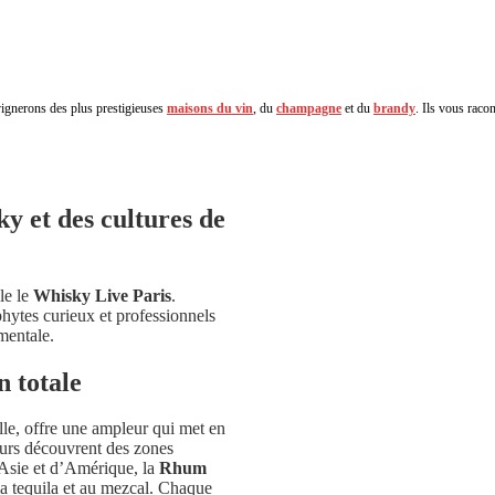
 vignerons des plus prestigieuses
maisons du vin
, du
champagne
et du
brandy
. Ils vous racon
y et des cultures de
le le
Whisky Live Paris
.
hytes curieux et professionnels
mentale.
 totale
lle, offre une ampleur qui met en
teurs découvrent des zones
’Asie et d’Amérique, la
Rhum
la tequila et au mezcal. Chaque