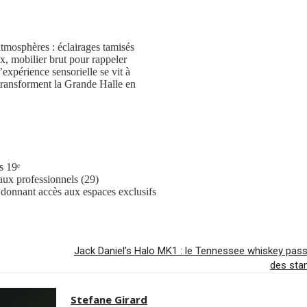
atmosphères : éclairages tamisés
x, mobilier brut pour rappeler
’expérience sensorielle se vit à
i transforment la Grande Halle en
s 19ᵉ
aux professionnels (29)
s donnant accès aux espaces exclusifs
Jack Daniel’s Halo MK1 : le Tennessee whiskey passe
des sta
Stefane Girard