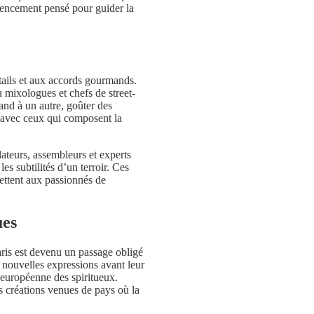
gencement pensé pour guider la
tails et aux accords gourmands.
 mixologues et chefs de street-
and à un autre, goûter des
t avec ceux qui composent la
lateurs, assembleurs et experts
es subtilités d’un terroir. Ces
ettent aux passionnés de
ues
is est devenu un passage obligé
 nouvelles expressions avant leur
e européenne des spiritueux.
 créations venues de pays où la