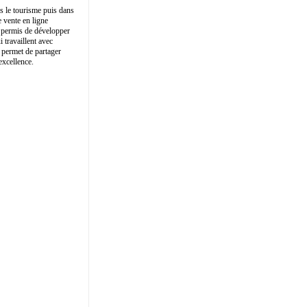
ans le tourisme puis dans
e vente en ligne
nt permis de développer
i travaillent avec
e permet de partager
excellence.