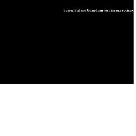
Suivez Stefane Girard sur les réseaux sociaux
 & BREUVAGES
HÔTELS & VOYAGES
s