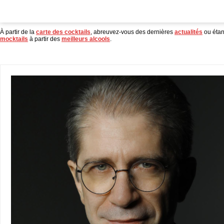
À partir de la
carte des cocktails
, abreuvez-vous des dernières
actualités
ou étan
mocktails
à partir des
meilleurs alcools
.