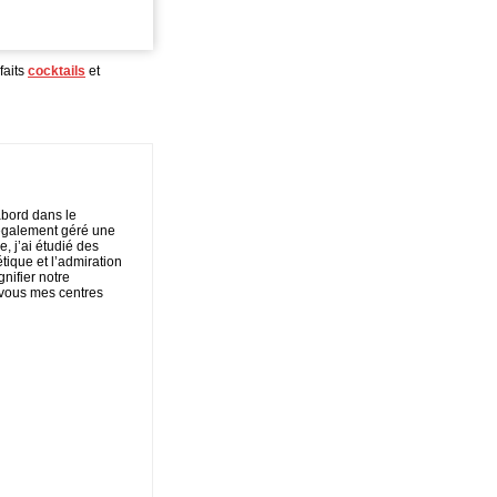
faits
cocktails
et
’abord dans le
i également géré une
e, j’ai étudié des
tique et l’admiration
gnifier notre
c vous mes centres