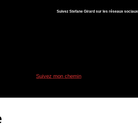
Suivez Stefane Girard sur les réseaux sociaux
Suivez mon chemin
& BREUVAGES
HÔTELS & VOYAGES
e