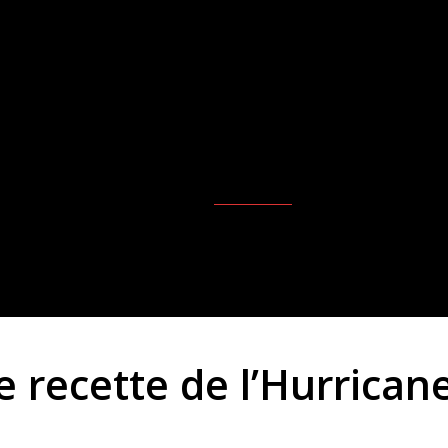
Recherche
DESIGN & DÉCO
MOTEURS & MÉCANIQUES
METS 
ie recette de l’Hurrican