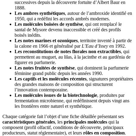
successives depuis la découverte fortuite d’Albert Baur en
1888.
Les ambres synthétiques
, autour de l’ambroxide identifié en
1950, qui a redéfini les accords ambrés modernes.
Les molécules boisées de synthèse
, qui ont remplacé le
santal de Mysore devenu inaccessible et créé des profils
boisés inédits.
Les notes marines et ozoniques
, territoire inventé à partir de
la calone en 1966 et généralisé par
L’Eau d’Issey
en 1992.
Les reconstitutions de notes florales non extractibles
, qui
permettent au muguet, au lilas, à la jacinthe et au gardénia de
figurer en parfumerie.
Les notes fruitées de synthèse
, qui dominent la parfumerie
féminine grand public depuis les années 1990.
Les captifs et les molécules récentes
, signatures propriétaires
des grandes maisons de composition qui structurent
l’innovation contemporaine.
Les molécules issues de la biotechnologie
, produites par
fermentation microbienne, qui redéfinissent depuis vingt ans
les frontières entre naturel et synthétique.
Chaque catégorie fait l’objet d’une fiche détaillée présentant ses
caractéristiques générales
, les
principales molécules
qui la
composent (profil olfactif, conditions de découverte, principaux
producteurs, statut réglementaire), et leurs
rôles en composition
.