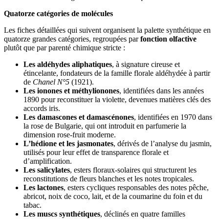
Quatorze catégories de molécules
Les fiches détaillées qui suivent organisent la palette synthétique en
quatorze grandes catégories, regroupées par
fonction olfactive
plutôt que par parenté chimique stricte :
Les aldéhydes aliphatiques
, à signature cireuse et
étincelante, fondateurs de la famille florale aldéhydée à partir
de
Chanel N°5
(1921).
Les ionones et méthylionones
, identifiées dans les années
1890 pour reconstituer la violette, devenues matières clés des
accords iris.
Les damascones et damascénones
, identifiées en 1970 dans
la rose de Bulgarie, qui ont introduit en parfumerie la
dimension rose-fruit moderne.
L’hédione et les jasmonates
, dérivés de l’analyse du jasmin,
utilisés pour leur effet de transparence florale et
d’amplification.
Les salicylates
, esters floraux-solaires qui structurent les
reconstitutions de fleurs blanches et les notes tropicales.
Les lactones
, esters cycliques responsables des notes pêche,
abricot, noix de coco, lait, et de la coumarine du foin et du
tabac.
Les muscs synthétiques
, déclinés en quatre familles