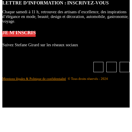
LETTRE D’INFORMATION : INSCRIVEZ-VOUS
Chaque samedi à 11 h, retrouvez des artisans d’excellence, des inspirations
d’élégance en mode, beauté, design et décoration, automobile, gastronomie,
voyage.
JE M'INSCRIS
Suivez Stefane Girard sur les réseaux sociaux
Mentions légales & Politique de confidentialité
© Tous droits réservés - 2024
À propos de Stefane Girard
Me contacter
Bibliozine, mais késako ?