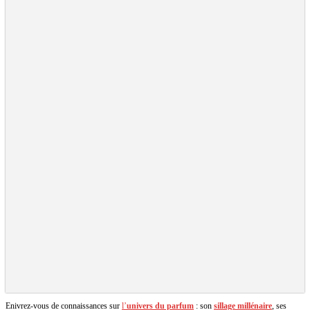
Enivrez-vous de connaissances sur
l’
univers du parfum
: son
sillage millénaire
, ses