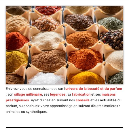
Enivrez-vous de connaissances sur l’
univers de la beauté et du parfum
: son
sillage millénaire
, ses
légendes
, sa
fabrication
et ses
maisons
prestigieuses
. Ayez du nez en suivant nos
conseils
et les
actualités
du
parfum, ou continuez votre apprentissage en suivant d’autres matières :
animales ou synthétiques.